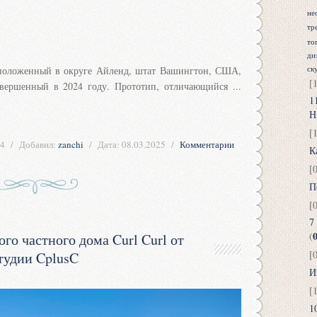
не
тр
то
ди
положенный в округе Айленд, штат Вашингтон, США,
ск
[
вершенный в 2024 году. Прототип, отличающийся
...
1
Н
[
4
Добавил:
zanchi
Дата:
08.03.2025
Комментарии
К
[
П
[
7
(
го частного дома Curl Curl от
[
тудии CplusC
И
[
1