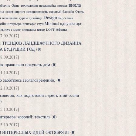
вилла
технология
обычно
Офис
нержавейка
проект
енд
совет
кирпич
недвижимость
скрытый
бассейн
Отель
Design
п
освещение
курсы
дизайнер
Барселона
Minimal
однушка
зайн интерьера
пентхаус
стул
арт
ульптура
море
площадка
ковер
LOFT
Африка
17.09.2017]
1 ТРЕНДОВ ЛАНДШАФТНОГО ДИЗАЙНА
0
А БУДУЩИЙ ГОД
(
)
18.09.2017]
0
ак правильно покупать дом
(
)
01.10.2017]
0
о заботьтесь заблаговременно.
(
)
02.10.2017]
 советов, как подготовить дом к этой осени
0
)
05.10.2017]
0
нтерьеры королей: текстиль
(
)
13.10.2017]
0
0 ИНТЕРЕСНЫХ ИДЕЙ ОКТЯБРЯ #1
(
)