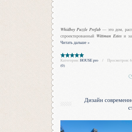
Whidbey Puzzle Prefab
— это дом, рас
спроектированный
Wittman Estes
и за
Читать дальше »
Категория:
HOUSE pro
Просмотров:
6
(0)
Дизайн современно
с