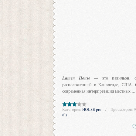
Lumen House
— это павильон, о
расположенный в Кливленде, США. С
современная интерпретация местных
..
Категория:
HOUSE pro
Просмотров:
9
(0)