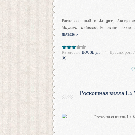
Расположенный в Фицрое, Австрал
Maynard Architects
. Реновация включ
дальше »
Категория:
HOUSE pro
Просмотров:
7
(0)
Роскошная вилла La 