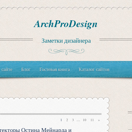
ArchProDesign
Заметки дизайнера
 сайте
Блог
Гостевая книга
Каталог сайтов
...
1
2
3
10
11
»
текторы Остина Мейнарда и