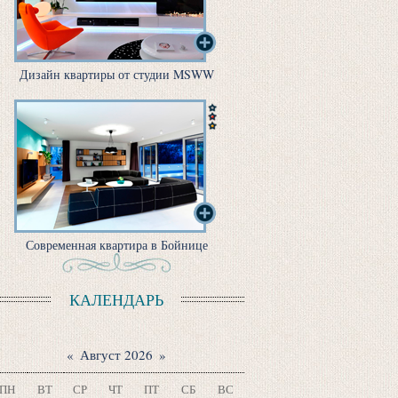
Дизайн квартиры от студии MSWW
Современная квартира в Бойнице
КАЛЕНДАРЬ
«
Август 2026
»
ПН
ВТ
СР
ЧТ
ПТ
СБ
ВС