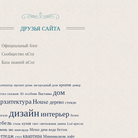
ДРУЗЬЯ САЙТА
Официальный блог
Сообщество uCoz
База знаний uCoz
креатив
хитектор
проект дома
загородный дом
декор
дом
ртал
спальня
3D
особняк
Выставка
рхитектура
House
дерево
стекло
дизайн
интерьер
нгало
белое
ебель
кухня
сталь
свет
светильник
лампа
Led
кресло
бетон
мень
эко
Метал
дача
вода
мансарда
оттедж
квартира
Минимализм
лофт
стол