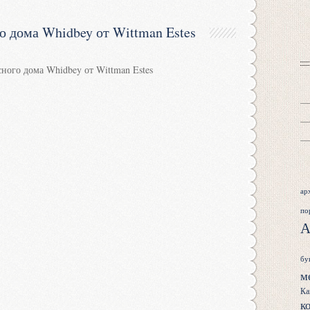
о дома Whidbey от Wittman Estes
ар
по
А
бу
м
Ка
к