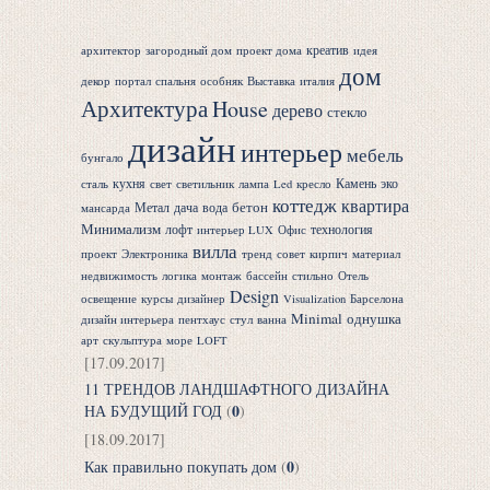
креатив
архитектор
загородный дом
проект дома
идея
дом
декор
портал
спальня
особняк
Выставка
италия
Архитектура
House
дерево
стекло
дизайн
интерьер
мебель
бунгало
кухня
Камень
эко
сталь
свет
светильник
лампа
Led
кресло
коттедж
квартира
бетон
Метал
дача
вода
мансарда
Минимализм
лофт
технология
интерьер LUX
Офис
вилла
проект
Электроника
тренд
совет
кирпич
материал
недвижимость
логика
монтаж
бассейн
стильно
Отель
Design
освещение
курсы
дизайнер
Visualization
Барселона
Minimal
однушка
дизайн интерьера
пентхаус
стул
ванна
арт
скульптура
море
LOFT
[17.09.2017]
11 ТРЕНДОВ ЛАНДШАФТНОГО ДИЗАЙНА
0
НА БУДУЩИЙ ГОД
(
)
[18.09.2017]
0
Как правильно покупать дом
(
)