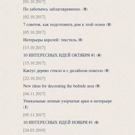
[01.10.2017]
0
По заботьтесь заблаговременно.
(
)
[02.10.2017]
0
7 советов, как подготовить дом к этой осени
(
)
[05.10.2017]
0
Интерьеры королей: текстиль
(
)
[13.10.2017]
0
10 ИНТЕРЕСНЫХ ИДЕЙ ОКТЯБРЯ #1
(
)
[15.10.2017]
0
Кактус дерево стекло и с дизайном повезло
(
)
[22.10.2017]
0
New ideas for decorating the bedside area
(
)
[04.11.2017]
Уникальные лепные узорчатые арки в интерьере
1
(
)
[05.11.2017]
0
10 ИНТЕРЕСНЫХ ИДЕЙ НОЯБРЯ #1
(
)
[24.03.2019]