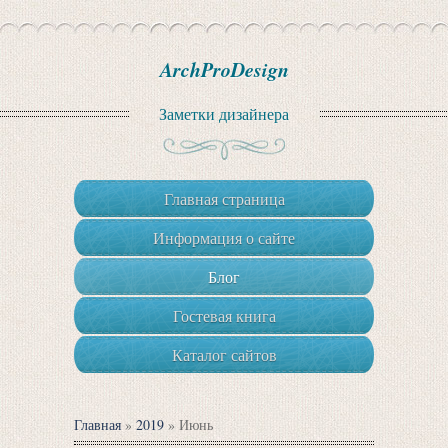
ArchProDesign
Заметки дизайнера
Главная страница
Информация о сайте
Блог
Гостевая книга
Каталог сайтов
Главная
»
2019
»
Июнь