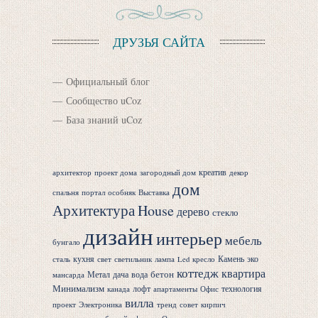
ДРУЗЬЯ САЙТА
Официальный блог
Сообщество uCoz
База знаний uCoz
креатив
архитектор
проект дома
загородный дом
декор
дом
спальня
портал
особняк
Выставка
Архитектура
House
дерево
стекло
дизайн
интерьер
мебель
бунгало
кухня
Камень
эко
сталь
свет
светильник
лампа
Led
кресло
коттедж
квартира
бетон
Метал
дача
вода
мансарда
Минимализм
лофт
технология
канада
апартаменты
Офис
вилла
проект
Электроника
тренд
совет
кирпич