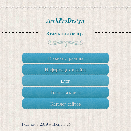
ArchProDesign
Заметки дизайнера
Главная страница
Информация о сайте
Блог
Гостевая книга
Каталог сайтов
Главная
»
2019
»
Июнь
»
26