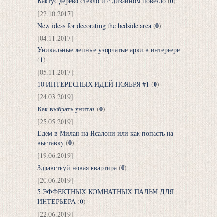
0
Кактус дерево стекло и с дизайном повезло
(
)
[22.10.2017]
0
New ideas for decorating the bedside area
(
)
[04.11.2017]
Уникальные лепные узорчатые арки в интерьере
1
(
)
[05.11.2017]
0
10 ИНТЕРЕСНЫХ ИДЕЙ НОЯБРЯ #1
(
)
[24.03.2019]
0
Как выбрать унитаз
(
)
[25.05.2019]
Едем в Милан на Исалони или как попасть на
0
выставку
(
)
[19.06.2019]
0
Здравствуй новая квартира
(
)
[20.06.2019]
5 ЭФФЕКТНЫХ КОМНАТНЫХ ПАЛЬМ ДЛЯ
0
ИНТЕРЬЕРА
(
)
[22.06.2019]