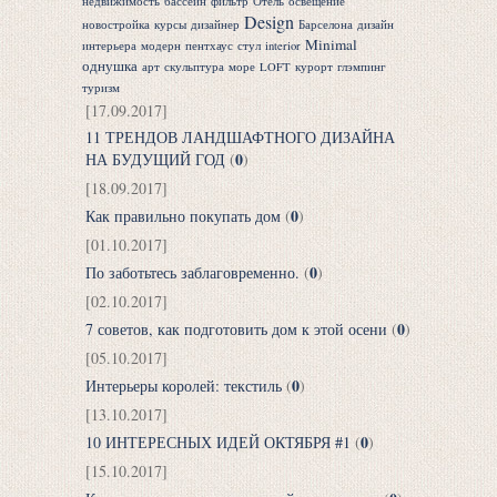
недвижимость
бассейн
фильтр
Отель
освещение
Design
новостройка
курсы
дизайнер
Барселона
дизайн
Minimal
интерьера
модерн
пентхаус
стул
interior
однушка
арт
скульптура
море
LOFT
курорт
глэмпинг
туризм
[17.09.2017]
11 ТРЕНДОВ ЛАНДШАФТНОГО ДИЗАЙНА
0
НА БУДУЩИЙ ГОД
(
)
[18.09.2017]
0
Как правильно покупать дом
(
)
[01.10.2017]
0
По заботьтесь заблаговременно.
(
)
[02.10.2017]
0
7 советов, как подготовить дом к этой осени
(
)
[05.10.2017]
0
Интерьеры королей: текстиль
(
)
[13.10.2017]
0
10 ИНТЕРЕСНЫХ ИДЕЙ ОКТЯБРЯ #1
(
)
[15.10.2017]