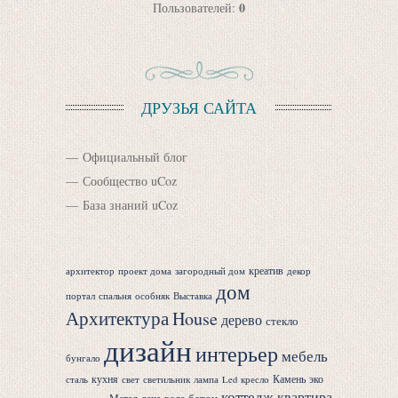
0
Пользователей:
ДРУЗЬЯ САЙТА
Официальный блог
Сообщество uCoz
База знаний uCoz
креатив
архитектор
проект дома
загородный дом
декор
дом
портал
спальня
особняк
Выставка
Архитектура
House
дерево
стекло
дизайн
интерьер
мебель
бунгало
кухня
Камень
эко
сталь
свет
светильник
лампа
Led
кресло
коттедж
квартира