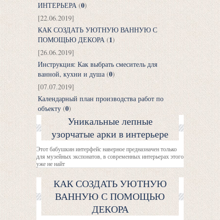
0
ИНТЕРЬЕРА
(
)
[22.06.2019]
КАК СОЗДАТЬ УЮТНУЮ ВАННУЮ С
1
ПОМОЩЬЮ ДЕКОРА
(
)
[26.06.2019]
Инструкция: Как выбрать смеситель для
0
ванной, кухни и душа
(
)
[07.07.2019]
Календарный план производства работ по
0
объекту
(
)
Уникальные лепные
узорчатые арки в интерьере
Этот бабушкин интерфейс наверное предназначен только
для музейных экспонатов, в современных интерьерах этого
уже не найт
КАК СОЗДАТЬ УЮТНУЮ
ВАННУЮ С ПОМОЩЬЮ
ДЕКОРА