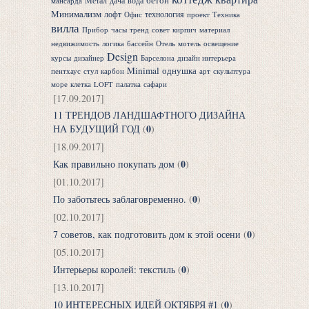
бетон
Метал
дача
вода
мансарда
Минимализм
лофт
технология
Офис
проект
Техника
вилла
Прибор
часы
тренд
совет
кирпич
материал
недвижимость
логика
бассейн
Отель
мотель
освещение
Design
курсы
дизайнер
Барселона
дизайн интерьера
Minimal
однушка
пентхаус
стул
карбон
арт
скульптура
море
клетка
LOFT
палатка
сафари
[17.09.2017]
11 ТРЕНДОВ ЛАНДШАФТНОГО ДИЗАЙНА
0
НА БУДУЩИЙ ГОД
(
)
[18.09.2017]
0
Как правильно покупать дом
(
)
[01.10.2017]
0
По заботьтесь заблаговременно.
(
)
[02.10.2017]
0
7 советов, как подготовить дом к этой осени
(
)
[05.10.2017]
0
Интерьеры королей: текстиль
(
)
[13.10.2017]
0
10 ИНТЕРЕСНЫХ ИДЕЙ ОКТЯБРЯ #1
(
)