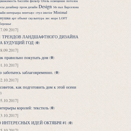
движимость
бассейн
фильтр
Отель
освещение
потолок
Design
рсы
дизайнер
пром дизайн
3ds max
Барселона
Minimal
зайн интерьера
пентхаус
стул
interior
днушка
арт
объект
скульптура
лес
море
LOFT
бережье
17.09.2017]
1 ТРЕНДОВ ЛАНДШАФТНОГО ДИЗАЙНА
0
А БУДУЩИЙ ГОД
(
)
18.09.2017]
0
ак правильно покупать дом
(
)
01.10.2017]
0
о заботьтесь заблаговременно.
(
)
02.10.2017]
 советов, как подготовить дом к этой осени
0
)
05.10.2017]
0
нтерьеры королей: текстиль
(
)
13.10.2017]
0
0 ИНТЕРЕСНЫХ ИДЕЙ ОКТЯБРЯ #1
(
)
15.10.2017]