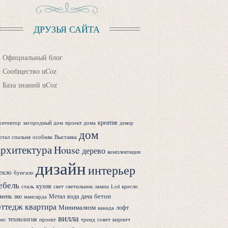
ДРУЗЬЯ САЙТА
Официальный блог
Сообщество uCoz
База знаний uCoz
креатив
хитектор
загородный дом
проект дома
декор
дом
ртал
спальня
особняк
Выставка
рхитектура
House
дерево
комплектация
дизайн
интерьер
екло
бунгало
ебель
кухня
сталь
свет
светильник
лампа
Led
кресло
бетон
мень
эко
Метал
вода
дача
мансарда
оттедж
квартира
Минимализм
лофт
канада
вилла
технология
ис
проект
тренд
совет
кирпич