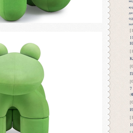
не
ку
ди
о
по
[
1
Н
[
К
[
П
[
7
(
[
И
[
1
[