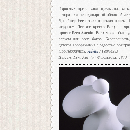
Взрослых привлекают предметы, за к
автора или неординарный облик. А дет
Eero Aarnio
Дизайнер
создал проект
Pony
игрушку. Детское кресло
— ярка
Eero Aarnio
Pony
проект
.
может быть у
верхом или сесть боком. Безопасность
детское воображение с радостью обыгра
Производитель:
Adelta
/ Германия
Дизайн: Eero Aarnio / Финляндия, 1973