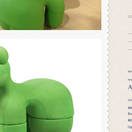
ар
по
А
ст
м
Ка
к
Оф