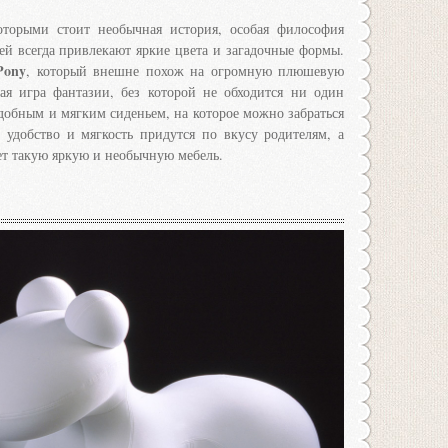
оторыми стоит необычная история, особая философия
ей всегда привлекают яркие цвета и загадочные формы.
Pony
, который внешне похож на огромную плюшевую
я игра фантазии, без которой не обходится ни один
добным и мягким сиденьем, на которое можно забраться
, удобство и мягкость придутся по вкусу родителям, а
ет такую яркую и необычную мебель.