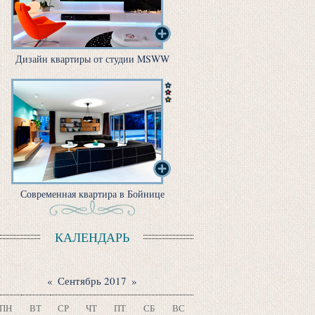
Дизайн квартиры от студии MSWW
Современная квартира в Бойнице
КАЛЕНДАРЬ
«
Сентябрь 2017
»
ПН
ВТ
СР
ЧТ
ПТ
СБ
ВС