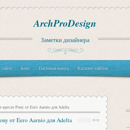
ArchProDesign
Заметки дизайнера
 сайте
Блог
Гостевая книга
Каталог сайтов
 кресло Pony от Eero Aarnio для Adelta
ony от Eero Aarnio для Adelta
23:33