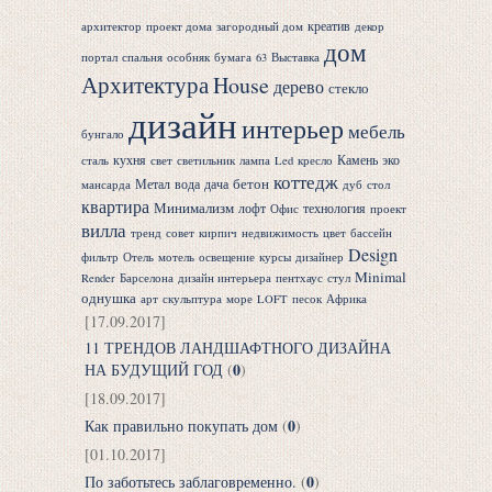
креатив
архитектор
проект дома
загородный дом
декор
дом
портал
спальня
особняк
бумага
63
Выставка
Архитектура
House
дерево
стекло
дизайн
интерьер
мебель
бунгало
кухня
Камень
эко
сталь
свет
светильник
лампа
Led
кресло
коттедж
бетон
Метал
вода
дача
мансарда
дуб
стол
квартира
Минимализм
лофт
технология
Офис
проект
вилла
тренд
совет
кирпич
недвижимость
цвет
бассейн
Design
фильтр
Отель
мотель
освещение
курсы
дизайнер
Minimal
Render
Барселона
дизайн интерьера
пентхаус
стул
однушка
арт
скульптура
море
LOFT
песок
Африка
[17.09.2017]
11 ТРЕНДОВ ЛАНДШАФТНОГО ДИЗАЙНА
0
НА БУДУЩИЙ ГОД
(
)
[18.09.2017]
0
Как правильно покупать дом
(
)
[01.10.2017]
0
По заботьтесь заблаговременно.
(
)