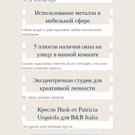
ОО да, толи ещё будет
Использование металла в
мебельной сфере
сейчас модно и даже креативно любые использовать
материалы
5 плюсов наличия окна на
улицу в ванной комнате
сложно однозначно ответить на эту ситуацию, есть свои
плюсы и конечно минусы
Эксцентричная студия для
креативной личности
Ну такая сложная синергия
Кресло Husk от Patricia
Urquiola для B&B Italia
Это просто мои любимые кресла