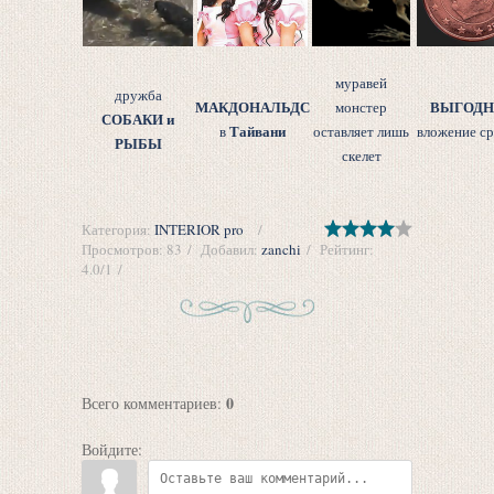
муравей
дружба
МАКДОНАЛЬДС
ВЫГОДН
монстер
СОБАКИ и
Тайвани
в
оставляет лишь
вложение ср
РЫБЫ
скелет
Категория
:
INTERIOR pro
Просмотров
:
83
Добавил
:
zanchi
Рейтинг
:
4.0
/
1
0
Всего комментариев
:
Войдите: