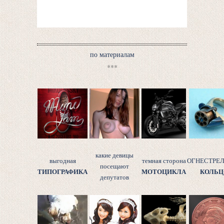
по материалам
***
какие девицы
выгодная
темная сторона
ОГНЕСТРЕ
посещают
ТИПОГРАФИКА
МОТОЦИКЛА
КОЛЬЦ
депутатов