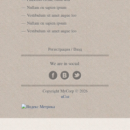
Nullam eu sapien ipsum
Vestibulum sit amet augue leo
Nullam eu sapien ipsum
Vestibulum sit amet augue leo
Регистрация
/
Вход
We are in social:
Copyright MyCorp © 2026
uCoz