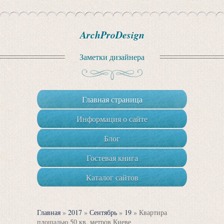
ArchProDesign
Заметки дизайнера
Главная страница
Информация о сайте
Блог
Гостевая книга
Каталог сайтов
Главная
»
2017
»
Сентябрь
»
19
» Квартира
площадью 50 кв. метров Киеве