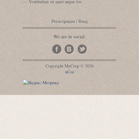
Vestibulum sit amet augue leo
Регистрация
/
Вход
We are in social:
Copyright MyCorp © 2026
uCoz