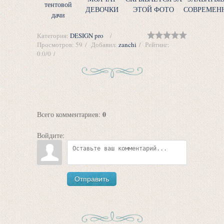
тентовой
ДЕВОЧКИ
ЭТОЙ ФОТО
СОВРЕМЕН
дачи
Категория
:
DESIGN pro
Просмотров
:
59
Добавил
:
zanchi
Рейтинг
:
0.0
/
0
0
Всего комментариев
:
Войдите:
Отправить