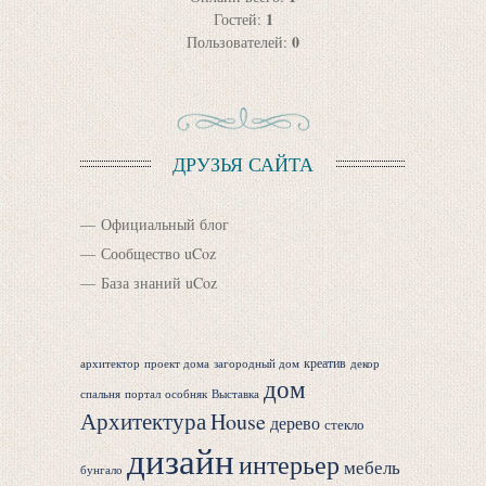
1
Гостей:
0
Пользователей:
ДРУЗЬЯ САЙТА
Официальный блог
Сообщество uCoz
База знаний uCoz
креатив
архитектор
проект дома
загородный дом
декор
дом
спальня
портал
особняк
Выставка
Архитектура
House
дерево
стекло
дизайн
интерьер
мебель
бунгало