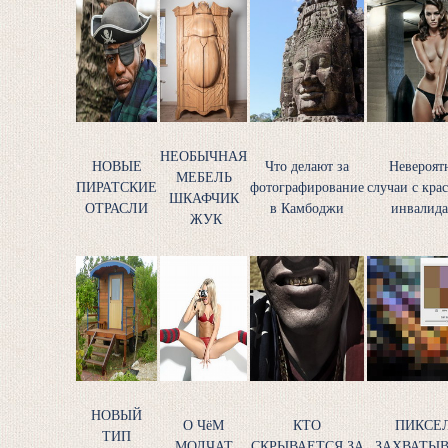
НЕОБЫЧНАЯ
НОВЫЕ
Что делают за
Невероят
МЕБЕЛЬ
ПИРАТСКИЕ
фотографирование
случаи с кр
ШКАФЧИК
ОТРАСЛИ
в Камбоджи
инвалид
ЖУК
НОВЫЙ
О ЧёМ
КТО
ПИКСЕ
ТИП
МОЛЧАТ
СКРЫВАЕТСЯ ЗА
ЗАХВАТЫ