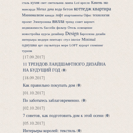
кухня
Камень
эко
сталь
свет
светильник
лампа
Led
кресло
коттедж
квартира
бетон
Метал
дача
вода
мансарда
Минимализм
лофт
технология
канада
апартаменты
Офис
вилла
проект
Электроника
тренд
совет
кирпич
недвижимость
бассейн
фильтр
Отель
освещение
Design
новостройка
курсы
дизайнер
Барселона
дизайн
Minimal
интерьера
модерн
пентхаус
стул
interior
однушка
арт
скульптура
море
LOFT
курорт
глэмпинг
туризм
[17.09.2017]
11 ТРЕНДОВ ЛАНДШАФТНОГО ДИЗАЙНА
0
НА БУДУЩИЙ ГОД
(
)
[18.09.2017]
0
Как правильно покупать дом
(
)
[01.10.2017]
0
По заботьтесь заблаговременно.
(
)
[02.10.2017]
0
7 советов, как подготовить дом к этой осени
(
)
[05.10.2017]
0
Интерьеры королей: текстиль
(
)