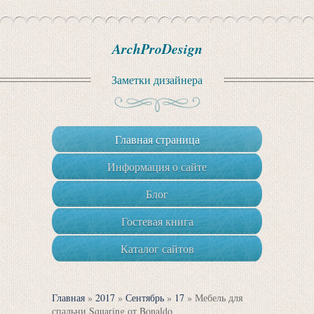
ArchProDesign
Заметки дизайнера
Главная страница
Информация о сайте
Блог
Гостевая книга
Каталог сайтов
Главная
»
2017
»
Сентябрь
»
17
» Мебель для
спальни Squaring от Bonaldo