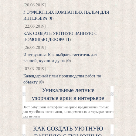
[20.06.2019]
5 ЭФФЕКТНЫХ КОМНАТНЫХ ПАЛЬМ ДЛЯ
0
ИНТЕРЬЕРА
(
)
[22.06.2019]
КАК СОЗДАТЬ УЮТНУЮ ВАННУЮ С
1
ПОМОЩЬЮ ДЕКОРА
(
)
[26.06.2019]
Инструкция: Как выбрать смеситель для
0
ванной, кухни и душа
(
)
[07.07.2019]
Календарный план производства работ по
0
объекту
(
)
Уникальные лепные
узорчатые арки в интерьере
Этот бабушкин интерфейс наверное предназначен только
для музейных экспонатов, в современных интерьерах этого
уже не найт
КАК СОЗДАТЬ УЮТНУЮ