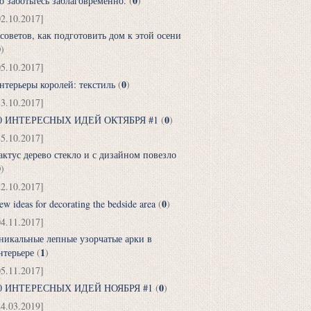
0
о заботьтесь заблаговременно.
(
)
02.10.2017]
 советов, как подготовить дом к этой осени
0
)
05.10.2017]
0
нтерьеры королей: текстиль
(
)
13.10.2017]
0
0 ИНТЕРЕСНЫХ ИДЕЙ ОКТЯБРЯ #1
(
)
15.10.2017]
актус дерево стекло и с дизайном повезло
0
)
22.10.2017]
0
ew ideas for decorating the bedside area
(
)
04.11.2017]
никальные лепные узорчатые арки в
1
нтерьере
(
)
05.11.2017]
0
0 ИНТЕРЕСНЫХ ИДЕЙ НОЯБРЯ #1
(
)
24.03.2019]