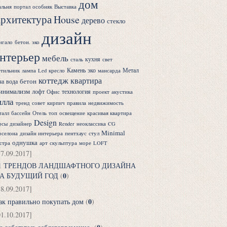
дом
альня
портал
особняк
Выставка
рхитектура
House
дерево
стекло
дизайн
нгало
бетон. эко
нтерьер
мебель
кухня
сталь
свет
Камень
эко
Метал
етильник
лампа
Led
кресло
мансарда
коттедж
квартира
бетон
ча
вода
инимализм
лофт
технология
Офис
проект
акустика
илла
тренд
совет
кирпич
правила
недвижимость
талл
бассейн
Отель
топ
освещение
красивая квартира
Design
рсы
дизайнер
Render
неоклассика
CG
Minimal
рселона
дизайн интерьера
пентхаус
стул
однушка
стра
арт
скульптура
море
LOFT
17.09.2017]
1 ТРЕНДОВ ЛАНДШАФТНОГО ДИЗАЙНА
0
А БУДУЩИЙ ГОД
(
)
18.09.2017]
0
ак правильно покупать дом
(
)
01.10.2017]