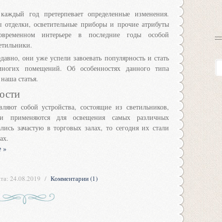
каждый год претерпевает определенные изменения.
ы отделки, осветительные приборы и прочие атрибуты
овременном интерьере в последние годы особой
етильники.
авно, они уже успели завоевать популярность и стать
ногих помещений. Об особенностях данного типа
наша статья.
ости
вляют собой устройства, состоящие из светильников,
и применяются для освещения самых различных
ись зачастую в торговых залах, то сегодня их стали
ах.
 »
та:
24.08.2019
Комментарии (1)