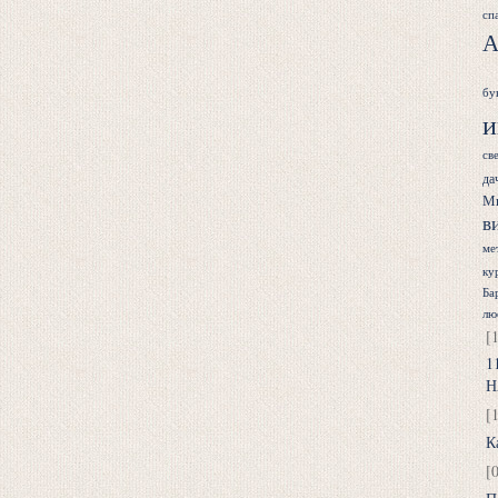
сп
А
бу
и
св
да
М
в
ме
ку
Ба
лю
[
1
Н
[
К
[