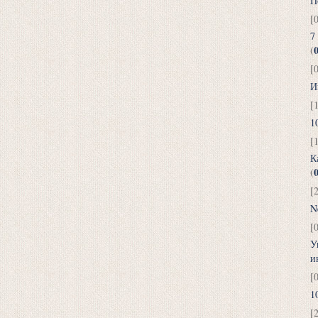
П
[
7
(
[
И
[
1
[
К
(
[
N
[
У
и
[
1
[