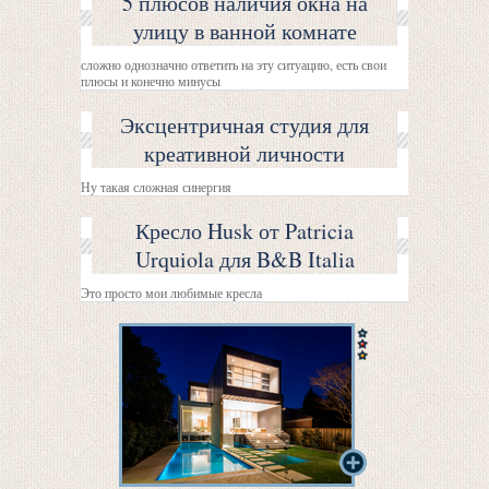
5 плюсов наличия окна на
улицу в ванной комнате
сложно однозначно ответить на эту ситуацию, есть свои
плюсы и конечно минусы
Эксцентричная студия для
креативной личности
Ну такая сложная синергия
Кресло Husk от Patricia
Urquiola для B&B Italia
Это просто мои любимые кресла