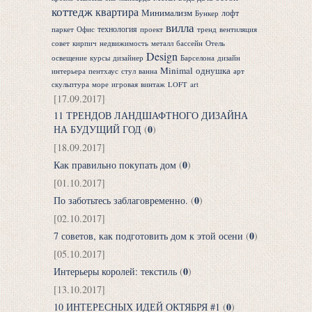
коттедж
квартира
Минимализм
лофт
Бункер
вилла
технология
паркет
Офис
проект
тренд
вентиляция
совет
кирпич
недвижимость
металл
бассейн
Отель
Design
освещение
курсы
дизайнер
Барселона
дизайн
Minimal
однушка
интерьера
пентхаус
стул
ванна
арт
скульптура
море
игровая
винтаж
LOFT
art
[17.09.2017]
11 ТРЕНДОВ ЛАНДШАФТНОГО ДИЗАЙНА
0
НА БУДУЩИЙ ГОД
(
)
[18.09.2017]
0
Как правильно покупать дом
(
)
[01.10.2017]
0
По заботьтесь заблаговременно.
(
)
[02.10.2017]
0
7 советов, как подготовить дом к этой осени
(
)
[05.10.2017]
0
Интерьеры королей: текстиль
(
)
[13.10.2017]
0
10 ИНТЕРЕСНЫХ ИДЕЙ ОКТЯБРЯ #1
(
)