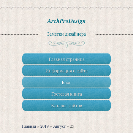
ArchProDesign
Заметки дизайнера
Главная страница
Информация о сайте
Блог
Гостевая книга
Каталог сайтов
Главная
»
2019
»
Август
»
25