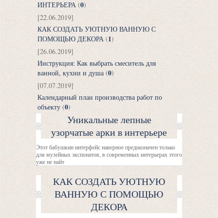
0
ИНТЕРЬЕРА
(
)
[22.06.2019]
КАК СОЗДАТЬ УЮТНУЮ ВАННУЮ С
1
ПОМОЩЬЮ ДЕКОРА
(
)
[26.06.2019]
Инструкция: Как выбрать смеситель для
0
ванной, кухни и душа
(
)
[07.07.2019]
Календарный план производства работ по
0
объекту
(
)
Уникальные лепные
узорчатые арки в интерьере
Этот бабушкин интерфейс наверное предназначен только
для музейных экспонатов, в современных интерьерах этого
уже не найт
КАК СОЗДАТЬ УЮТНУЮ
ВАННУЮ С ПОМОЩЬЮ
ДЕКОРА