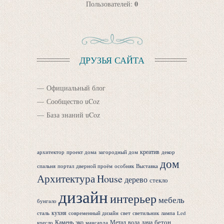
0
Пользователей:
ДРУЗЬЯ САЙТА
Официальный блог
Сообщество uCoz
База знаний uCoz
креатив
архитектор
проект дома
загородный дом
декор
дом
спальня
портал
дверной проём
особняк
Выставка
Архитектура
House
дерево
стекло
дизайн
интерьер
мебель
бунгало
кухня
сталь
современный дизайн
свет
светильник
лампа
Led
бетон
Камень
эко
Метал
вода
дача
кресло
мансарда