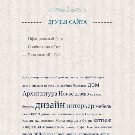
ДРУЗЬЯ САЙТА
Официальный блог
Сообщество uCoz
База знаний uCoz
креатив
архитектор
загородный дом
проект дома
идея
дом
декор
спальня
портал
3D
особняк
Выставка
Архитектура
House
дерево
стекло
дизайн
интерьер
мебель
бунгало
кухня
сталь
диван
свет
светильник
лампа
Led
кресло
коттедж
бетон
Камень
эко
Метал
вода
дача
мансарда
квартира
Минимализм
лофт
технология
Бункер
Офис
вилла
проект
тренд
совет
кирпич
недвижимость
металл