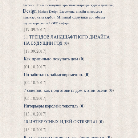
бассейн
Отель
освещение
красивая квартира
курсы
дизайнер
Design
Modern Design
Барселона
дизайн интерьера
Minimal
однушка
пентхаус
стул
карбон
арт
объект
скульптура
море
LOFT
сафари
[17.09.2017]
11 ТРЕНДОВ ЛАНДШАФТНОГО ДИЗАЙНА
0
НА БУДУЩИЙ ГОД
(
)
[18.09.2017]
0
Как правильно покупать дом
(
)
[01.10.2017]
0
По заботьтесь заблаговременно.
(
)
[02.10.2017]
0
7 советов, как подготовить дом к этой осени
(
)
[05.10.2017]
0
Интерьеры королей: текстиль
(
)
[13.10.2017]
0
10 ИНТЕРЕСНЫХ ИДЕЙ ОКТЯБРЯ #1
(
)
[15.10.2017]
0
Кактус дерево стекло и с дизайном повезло
(
)