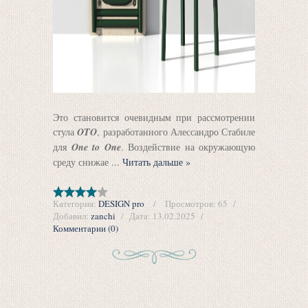
Это становится очевидным при рассмотрении
стула
OTO
, разработанного Алессандро Стабиле
для
One to One
. Воздействие на окружающую
среду снижае
...
Читать дальше »
Категория:
DESIGN pro
Просмотров:
65
Добавил:
zanchi
Дата:
13.02.2025
Комментарии (0)