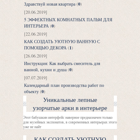
0
Здравствуй новая квартира
(
)
[20.06.2019]
5 ЭФФЕКТНЫХ КОМНАТНЫХ ПАЛЬМ ДЛЯ
0
ИНТЕРЬЕРА
(
)
[22.06.2019]
КАК СОЗДАТЬ УЮТНУЮ ВАННУЮ С
1
ПОМОЩЬЮ ДЕКОРА
(
)
[26.06.2019]
Инструкция: Как выбрать смеситель для
0
ванной, кухни и душа
(
)
[07.07.2019]
Календарный план производства работ по
0
объекту
(
)
Уникальные лепные
узорчатые арки в интерьере
Этот бабушкин интерфейс наверное предназначен только
для музейных экспонатов, в современных интерьерах этого
уже не найт
КАК СОЗДАТЬ УЮТНУЮ