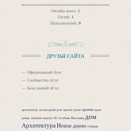
1
Онлайн всего:
1
Гостей:
0
Пользователей:
ДРУЗЬЯ САЙТА
Официальный блог
Сообщество uCoz
База знаний uCoz
креатив
архитектор
загородный дом
проект дома
идея
дом
декор
спальня
портал
3D
особняк
Выставка
Архитектура
House
дерево
стекло