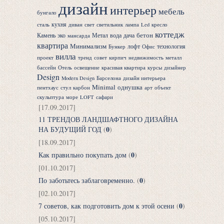
дизайн
интерьер
мебель
бунгало
кухня
сталь
диван
свет
светильник
лампа
Led
кресло
коттедж
бетон
Камень
эко
Метал
вода
дача
мансарда
квартира
Минимализм
лофт
технология
Бункер
Офис
вилла
проект
тренд
совет
кирпич
недвижимость
металл
бассейн
Отель
освещение
красивая квартира
курсы
дизайнер
Design
Modern Design
Барселона
дизайн интерьера
Minimal
однушка
пентхаус
стул
карбон
арт
объект
скульптура
море
LOFT
сафари
[17.09.2017]
11 ТРЕНДОВ ЛАНДШАФТНОГО ДИЗАЙНА
0
НА БУДУЩИЙ ГОД
(
)
[18.09.2017]
0
Как правильно покупать дом
(
)
[01.10.2017]
0
По заботьтесь заблаговременно.
(
)
[02.10.2017]
0
7 советов, как подготовить дом к этой осени
(
)
[05.10.2017]